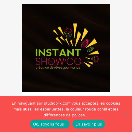
INSTANT SHOW CO’
En naviguant sur studioplik.com vous acceptez les cookies
mais aussi les esperluettes, la couleur rouge corail et les
Création graphique, Édition, Signalétique, Web
différences de polices...
Ok, soyons fous !
En savoir plus