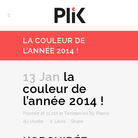
LA COULEUR DE
L’ANNÉE 2014 !
13 Jan
la
couleur de
l’année 2014 !
Posted at 11:21h
in
Tendances
by
Pierro
du studio
0
Likes
Share