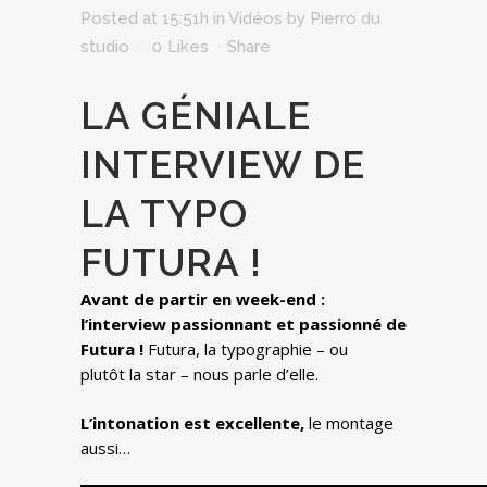
Posted at 15:51h
in
Vidéos
by
Pierro du
studio
0
Likes
Share
LA GÉNIALE
INTERVIEW DE
LA TYPO
FUTURA !
Avant de partir en week-end :
l’interview passionnant et passionné de
Futura !
Futura, la typographie – ou
plutôt la star – nous parle d’elle.
L’intonation est excellente,
le montage
aussi…